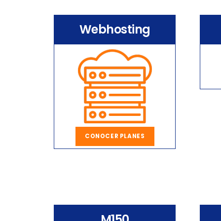
Webhosting
CONOCER PLANES
M150