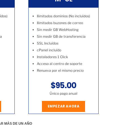
ídos)
Ilimitados dominios (No incluídos)
Ilimitados buzones de correo
Sin medir GB WebHosting
ia
Sin medir GB de transferencia
SSL Incluídos
cPanel incluído
Instaladores 1 Click
Acceso al centro de soporte
Renueva por el mismo precio
$95.00
Único pago anual
EMPEZAR AHORA
AR MÁS DE UN AÑO