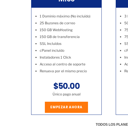
1 Dominio máximo (No incluído)
3 
25 Buzones de correo
50
150 GB WebHosting
7
150 GB de transferencia
75
SSL Incluídos
SS
cPanel incluído
cP
Instaladores 1 Click
In
Acceso al centro de soporte
Ac
Renueva por el mismo precio
Re
$50.00
Único pago anual
EMPEZAR AHORA
TODOS LOS PLANE