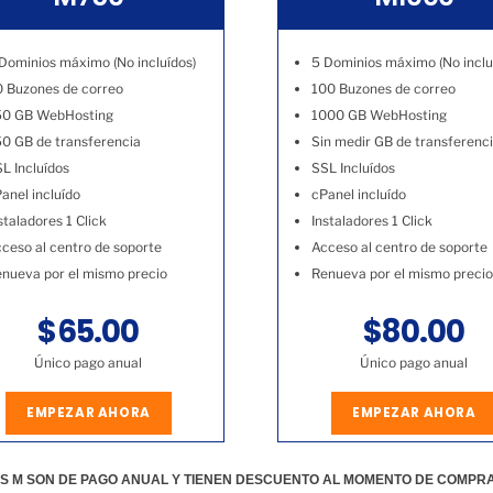
Dominios máximo (No incluídos)
5 Dominios máximo (No inclu
 Buzones de correo
100 Buzones de correo
50 GB WebHosting
1000 GB WebHosting
0 GB de transferencia
Sin medir GB de transferenc
L Incluídos
SSL Incluídos
anel incluído
cPanel incluído
staladores 1 Click
Instaladores 1 Click
ceso al centro de soporte
Acceso al centro de soporte
nueva por el mismo precio
Renueva por el mismo precio
$65.00
$80.00
Único pago anual
Único pago anual
EMPEZAR AHORA
EMPEZAR AHORA
S M SON DE PAGO ANUAL Y TIENEN DESCUENTO AL MOMENTO DE COMPR