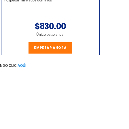
hospedar ilimitados dominios
$830.00
Único pago anual
EMPEZAR AHORA
ENDO CLIC
AQÚI