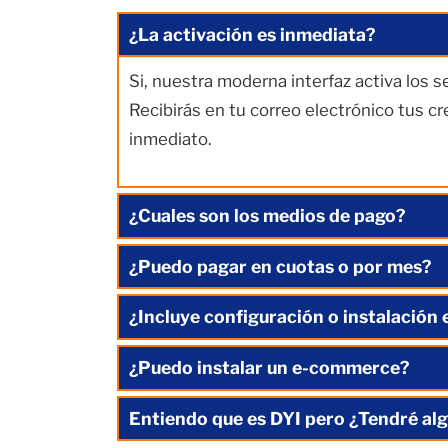
¿La activación es inmediata?
Si, nuestra moderna interfaz activa los 
Recibirás en tu correo electrónico tus c
inmediato.
¿Cuales son los medios de pago?
¿Puedo pagar en cuotas o por mes?
¿Incluye configuración o instalación 
¿Puedo instalar un e-commerce?
Entiendo que es DYI pero ¿Tendré alg