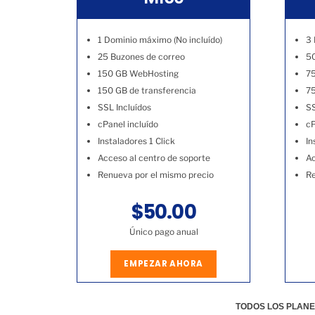
1 Dominio máximo (No incluído)
3 
25 Buzones de correo
50
150 GB WebHosting
7
150 GB de transferencia
75
SSL Incluídos
SS
cPanel incluído
cP
Instaladores 1 Click
In
Acceso al centro de soporte
Ac
Renueva por el mismo precio
Re
$50.00
Único pago anual
EMPEZAR AHORA
TODOS LOS PLANE