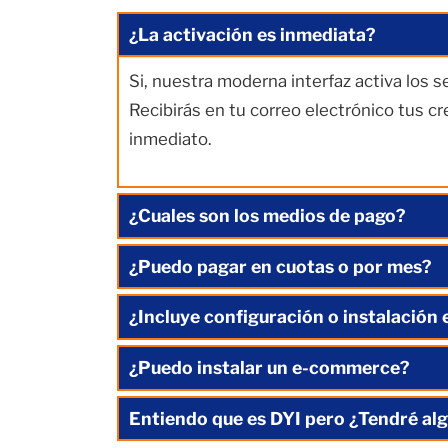
¿La activación es inmediata?
Si, nuestra moderna interfaz activa los 
Recibirás en tu correo electrónico tus c
inmediato.
¿Cuales son los medios de pago?
¿Puedo pagar en cuotas o por mes?
¿Incluye configuración o instalación 
¿Puedo instalar un e-commerce?
Entiendo que es DYI pero ¿Tendré alg