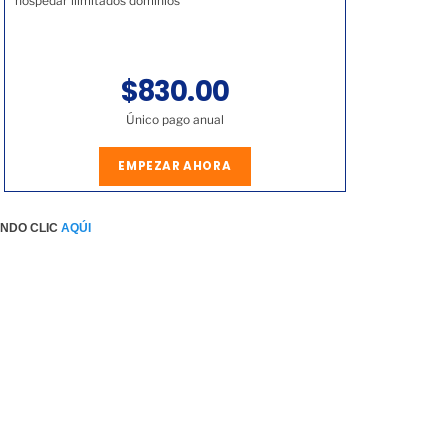
hospedar ilimitados dominios
$830.00
Único pago anual
EMPEZAR AHORA
ENDO CLIC
AQÚI