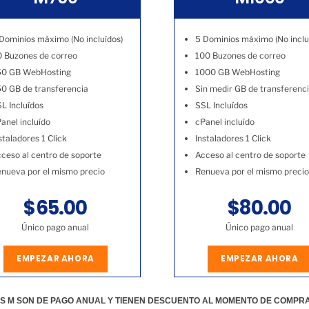
Dominios máximo (No incluídos)
5 Dominios máximo (No inclu
 Buzones de correo
100 Buzones de correo
50 GB WebHosting
1000 GB WebHosting
0 GB de transferencia
Sin medir GB de transferenc
L Incluídos
SSL Incluídos
anel incluído
cPanel incluído
staladores 1 Click
Instaladores 1 Click
ceso al centro de soporte
Acceso al centro de soporte
nueva por el mismo precio
Renueva por el mismo precio
$65.00
$80.00
Único pago anual
Único pago anual
EMPEZAR AHORA
EMPEZAR AHORA
S M SON DE PAGO ANUAL Y TIENEN DESCUENTO AL MOMENTO DE COMPR