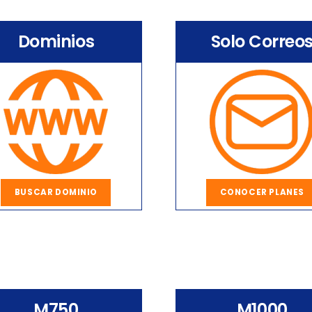
Dominios
Solo Correo
BUSCAR DOMINIO
CONOCER PLANES
M750
M1000