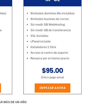
ídos)
Ilimitados dominios (No incluídos)
Ilimitados buzones de correo
Sin medir GB WebHosting
ia
Sin medir GB de transferencia
SSL Incluídos
cPanel incluído
Instaladores 1 Click
Acceso al centro de soporte
Renueva por el mismo precio
$95.00
Único pago anual
EMPEZAR AHORA
AR MÁS DE UN AÑO