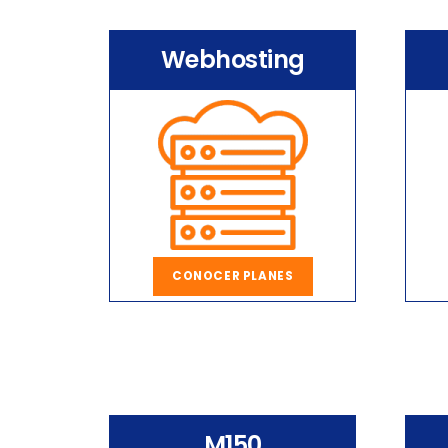
Webhosting
CONOCER PLANES
M150