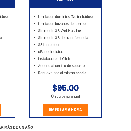
ídos)
Ilimitados dominios (No incluídos)
Ilimitados buzones de correo
Sin medir GB WebHosting
ia
Sin medir GB de transferencia
SSL Incluídos
cPanel incluído
Instaladores 1 Click
Acceso al centro de soporte
Renueva por el mismo precio
$95.00
Único pago anual
EMPEZAR AHORA
AR MÁS DE UN AÑO