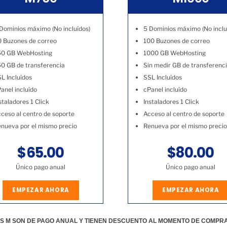
Dominios máximo (No incluídos)
5 Dominios máximo (No inclu
 Buzones de correo
100 Buzones de correo
50 GB WebHosting
1000 GB WebHosting
0 GB de transferencia
Sin medir GB de transferenc
L Incluídos
SSL Incluídos
anel incluído
cPanel incluído
staladores 1 Click
Instaladores 1 Click
ceso al centro de soporte
Acceso al centro de soporte
nueva por el mismo precio
Renueva por el mismo precio
$65.00
$80.00
Único pago anual
Único pago anual
EMPEZAR AHORA
EMPEZAR AHORA
S M SON DE PAGO ANUAL Y TIENEN DESCUENTO AL MOMENTO DE COMPR