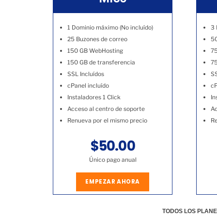
1 Dominio máximo (No incluído)
3 
25 Buzones de correo
50
150 GB WebHosting
7
150 GB de transferencia
75
SSL Incluídos
SS
cPanel incluído
cP
Instaladores 1 Click
In
Acceso al centro de soporte
Ac
Renueva por el mismo precio
Re
$50.00
Único pago anual
EMPEZAR AHORA
TODOS LOS PLANE