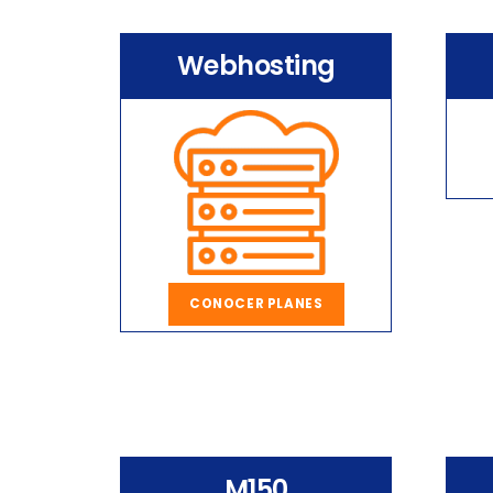
Webhosting
CONOCER PLANES
M150