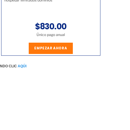
hospedar ilimitados dominios
$830.00
Único pago anual
EMPEZAR AHORA
ENDO CLIC
AQÚI