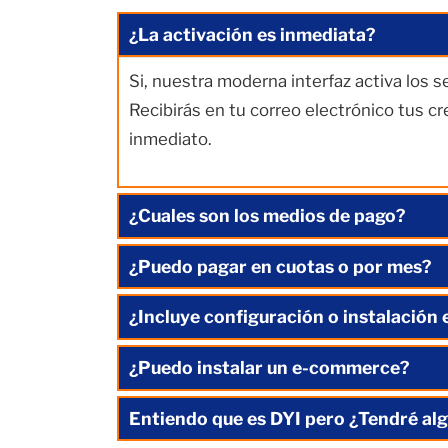
¿La activación es inmediata?
Si, nuestra moderna interfaz activa los 
Recibirás en tu correo electrónico tus c
inmediato.
¿Cuales son los medios de pago?
¿Puedo pagar en cuotas o por mes?
¿Incluye configuración o instalación 
¿Puedo instalar un e-commerce?
Entiendo que es DYI pero ¿Tendré alg