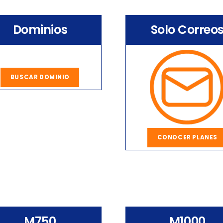
Dominios
Solo Correo
BUSCAR DOMINIO
CONOCER PLANES
M750
M1000