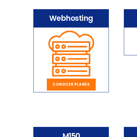
Webhosting
CONOCER PLANES
M150