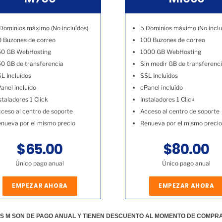
Dominios máximo (No incluídos)
5 Dominios máximo (No inclu
 Buzones de correo
100 Buzones de correo
50 GB WebHosting
1000 GB WebHosting
0 GB de transferencia
Sin medir GB de transferenc
L Incluídos
SSL Incluídos
anel incluído
cPanel incluído
staladores 1 Click
Instaladores 1 Click
ceso al centro de soporte
Acceso al centro de soporte
nueva por el mismo precio
Renueva por el mismo precio
$65.00
$80.00
Único pago anual
Único pago anual
EMPEZAR AHORA
EMPEZAR AHORA
S M SON DE PAGO ANUAL Y TIENEN DESCUENTO AL MOMENTO DE COMPR