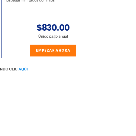
hospedar ilimitados dominios
$830.00
Único pago anual
EMPEZAR AHORA
ENDO CLIC
AQÚI