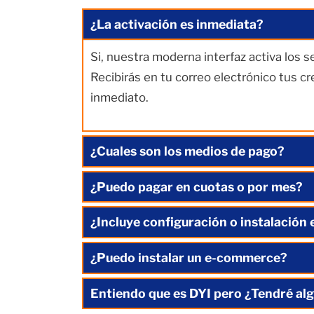
¿La activación es inmediata?
Si, nuestra moderna interfaz activa los 
Recibirás en tu correo electrónico tus c
inmediato.
¿Cuales son los medios de pago?
¿Puedo pagar en cuotas o por mes?
¿Incluye configuración o instalación 
¿Puedo instalar un e-commerce?
Entiendo que es DYI pero ¿Tendré alg