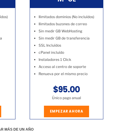
ídos)
Ilimitados dominios (No incluídos)
Ilimitados buzones de correo
Sin medir GB WebHosting
ia
Sin medir GB de transferencia
SSL Incluídos
cPanel incluído
Instaladores 1 Click
Acceso al centro de soporte
Renueva por el mismo precio
$95.00
Único pago anual
EMPEZAR AHORA
AR MÁS DE UN AÑO