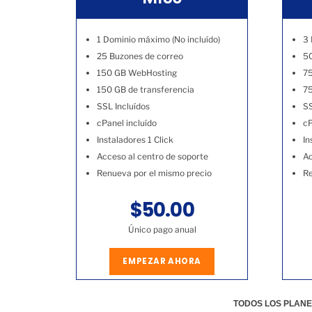
1 Dominio máximo (No incluído)
3 
25 Buzones de correo
50
150 GB WebHosting
7
150 GB de transferencia
75
SSL Incluídos
SS
cPanel incluído
cP
Instaladores 1 Click
In
Acceso al centro de soporte
Ac
Renueva por el mismo precio
Re
$50.00
Único pago anual
EMPEZAR AHORA
TODOS LOS PLANE