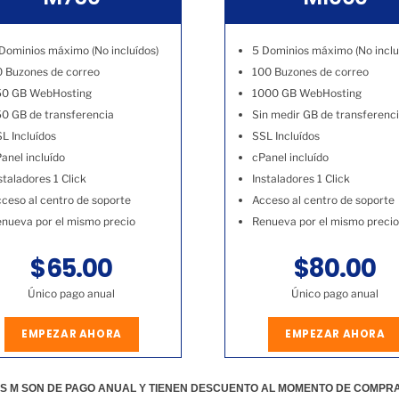
Dominios máximo (No incluídos)
5 Dominios máximo (No inclu
 Buzones de correo
100 Buzones de correo
50 GB WebHosting
1000 GB WebHosting
0 GB de transferencia
Sin medir GB de transferenc
L Incluídos
SSL Incluídos
anel incluído
cPanel incluído
staladores 1 Click
Instaladores 1 Click
ceso al centro de soporte
Acceso al centro de soporte
nueva por el mismo precio
Renueva por el mismo precio
$65.00
$80.00
Único pago anual
Único pago anual
EMPEZAR AHORA
EMPEZAR AHORA
S M SON DE PAGO ANUAL Y TIENEN DESCUENTO AL MOMENTO DE COMPR