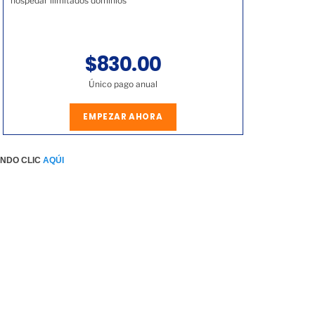
hospedar ilimitados dominios
$830.00
Único pago anual
EMPEZAR AHORA
ENDO CLIC
AQÚI