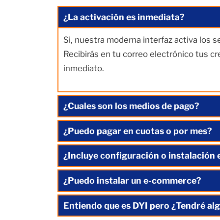
¿La activación es inmediata?
Si, nuestra moderna interfaz activa los 
Recibirás en tu correo electrónico tus c
inmediato.
¿Cuales son los medios de pago?
¿Puedo pagar en cuotas o por mes?
¿Incluye configuración o instalación 
¿Puedo instalar un e-commerce?
Entiendo que es DYI pero ¿Tendré alg