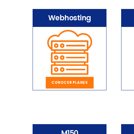
Webhosting
CONOCER PLANES
M150