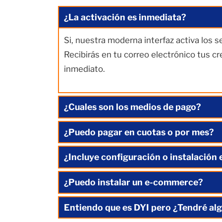
¿La activación es inmediata?
Si, nuestra moderna interfaz activa los 
Recibirás en tu correo electrónico tus c
inmediato.
¿Cuales son los medios de pago?
¿Puedo pagar en cuotas o por mes?
¿Incluye configuración o instalación 
¿Puedo instalar un e-commerce?
Entiendo que es DYI pero ¿Tendré alg