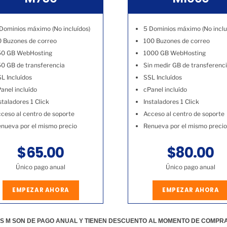
Dominios máximo (No incluídos)
5 Dominios máximo (No inclu
 Buzones de correo
100 Buzones de correo
50 GB WebHosting
1000 GB WebHosting
0 GB de transferencia
Sin medir GB de transferenc
L Incluídos
SSL Incluídos
anel incluído
cPanel incluído
staladores 1 Click
Instaladores 1 Click
ceso al centro de soporte
Acceso al centro de soporte
nueva por el mismo precio
Renueva por el mismo precio
$65.00
$80.00
Único pago anual
Único pago anual
EMPEZAR AHORA
EMPEZAR AHORA
S M SON DE PAGO ANUAL Y TIENEN DESCUENTO AL MOMENTO DE COMPR