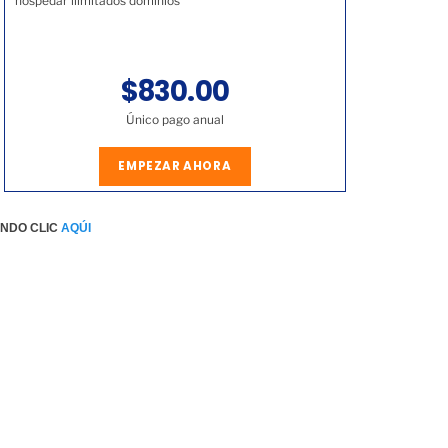
hospedar ilimitados dominios
$830.00
Único pago anual
EMPEZAR AHORA
ENDO CLIC
AQÚI