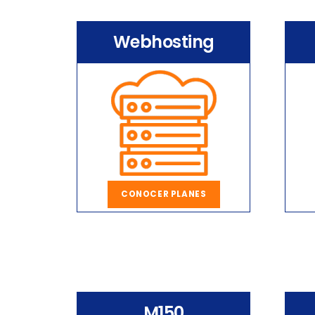
Webhosting
CONOCER PLANES
M150