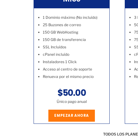
1 Dominio máximo (No incluído)
3 
25 Buzones de correo
50
150 GB WebHosting
7
150 GB de transferencia
75
SSL Incluídos
SS
cPanel incluído
cP
Instaladores 1 Click
In
Acceso al centro de soporte
Ac
Renueva por el mismo precio
Re
$50.00
Único pago anual
EMPEZAR AHORA
TODOS LOS PLANE