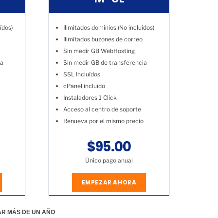
ídos)
Ilimitados dominios (No incluídos)
Ilimitados buzones de correo
Sin medir GB WebHosting
ia
Sin medir GB de transferencia
SSL Incluídos
cPanel incluído
Instaladores 1 Click
Acceso al centro de soporte
Renueva por el mismo precio
$95.00
Único pago anual
EMPEZAR AHORA
AR MÁS DE UN AÑO