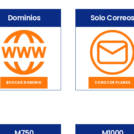
Dominios
Solo Correo
BUSCAR DOMINIO
CONOCER PLANES
M750
M1000