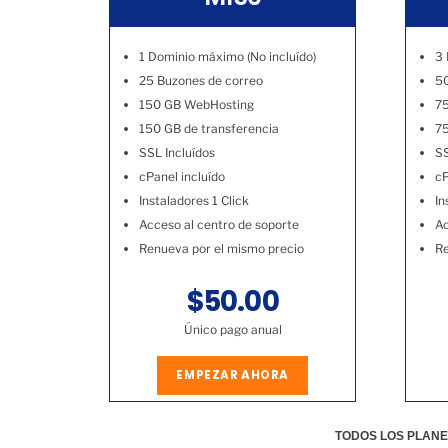
1 Dominio máximo (No incluído)
3 
25 Buzones de correo
50
150 GB WebHosting
7
150 GB de transferencia
75
SSL Incluídos
SS
cPanel incluído
cP
Instaladores 1 Click
In
Acceso al centro de soporte
Ac
Renueva por el mismo precio
Re
$50.00
Único pago anual
EMPEZAR AHORA
TODOS LOS PLANE