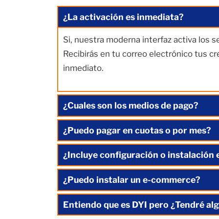
¿La activación es inmediata?
Si, nuestra moderna interfaz activa los 
Recibirás en tu correo electrónico tus c
inmediato.
¿Cuales son los medios de pago?
¿Puedo pagar en cuotas o por mes?
¿Incluye configuración o instalación 
¿Puedo instalar un e-commerce?
Entiendo que es DYI pero ¿Tendré alg