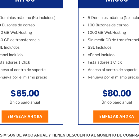
Dominios máximo (No incluídos)
5 Dominios máximo (No inclu
 Buzones de correo
100 Buzones de correo
50 GB WebHosting
1000 GB WebHosting
0 GB de transferencia
Sin medir GB de transferenc
L Incluídos
SSL Incluídos
anel incluído
cPanel incluído
staladores 1 Click
Instaladores 1 Click
ceso al centro de soporte
Acceso al centro de soporte
nueva por el mismo precio
Renueva por el mismo precio
$65.00
$80.00
Único pago anual
Único pago anual
EMPEZAR AHORA
EMPEZAR AHORA
S M SON DE PAGO ANUAL Y TIENEN DESCUENTO AL MOMENTO DE COMPR