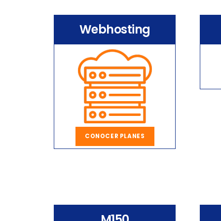
Webhosting
CONOCER PLANES
M150