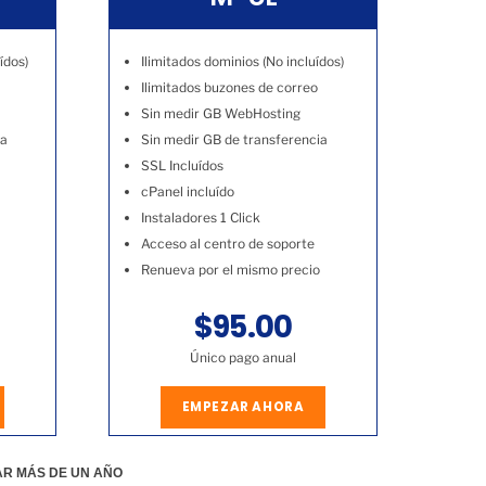
ídos)
Ilimitados dominios (No incluídos)
Ilimitados buzones de correo
Sin medir GB WebHosting
ia
Sin medir GB de transferencia
SSL Incluídos
cPanel incluído
Instaladores 1 Click
Acceso al centro de soporte
Renueva por el mismo precio
$95.00
Único pago anual
EMPEZAR AHORA
AR MÁS DE UN AÑO