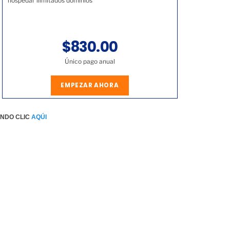
hospedar ilimitados dominios
$830.00
Único pago anual
EMPEZAR AHORA
ENDO CLIC
AQÚI