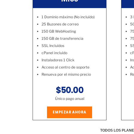
1 Dominio máximo (No incluído)
3 
25 Buzones de correo
50
150 GB WebHosting
7
150 GB de transferencia
75
SSL Incluídos
SS
cPanel incluído
cP
Instaladores 1 Click
In
Acceso al centro de soporte
Ac
Renueva por el mismo precio
Re
$50.00
Único pago anual
EMPEZAR AHORA
TODOS LOS PLANE