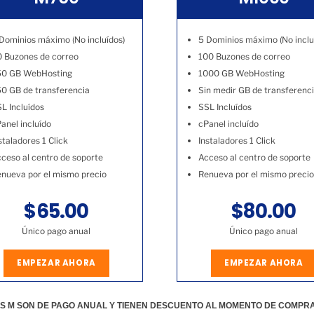
Dominios máximo (No incluídos)
5 Dominios máximo (No inclu
 Buzones de correo
100 Buzones de correo
50 GB WebHosting
1000 GB WebHosting
0 GB de transferencia
Sin medir GB de transferenc
L Incluídos
SSL Incluídos
anel incluído
cPanel incluído
staladores 1 Click
Instaladores 1 Click
ceso al centro de soporte
Acceso al centro de soporte
nueva por el mismo precio
Renueva por el mismo precio
$65.00
$80.00
Único pago anual
Único pago anual
EMPEZAR AHORA
EMPEZAR AHORA
S M SON DE PAGO ANUAL Y TIENEN DESCUENTO AL MOMENTO DE COMPR