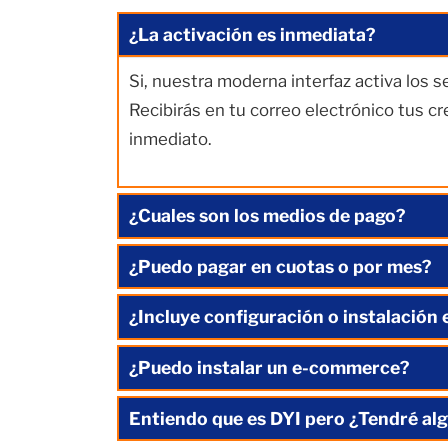
¿La activación es inmediata?
Si, nuestra moderna interfaz activa los 
Recibirás en tu correo electrónico tus c
inmediato.
¿Cuales son los medios de pago?
¿Puedo pagar en cuotas o por mes?
¿Incluye configuración o instalación 
¿Puedo instalar un e-commerce?
Entiendo que es DYI pero ¿Tendré alg