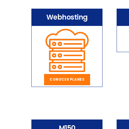
Webhosting
CONOCER PLANES
M150