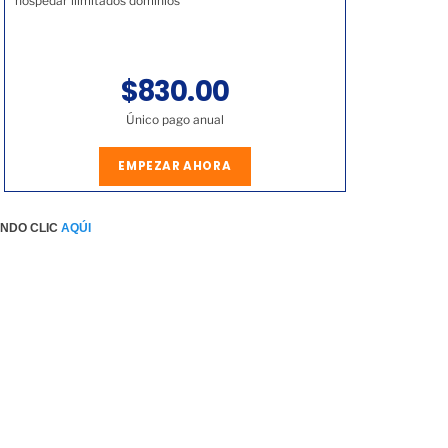
hospedar ilimitados dominios
$830.00
Único pago anual
EMPEZAR AHORA
ENDO CLIC
AQÚI