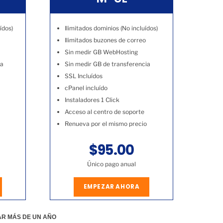
ídos)
Ilimitados dominios (No incluídos)
Ilimitados buzones de correo
Sin medir GB WebHosting
ia
Sin medir GB de transferencia
SSL Incluídos
cPanel incluído
Instaladores 1 Click
Acceso al centro de soporte
Renueva por el mismo precio
$95.00
Único pago anual
EMPEZAR AHORA
AR MÁS DE UN AÑO