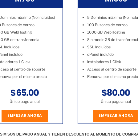
Dominios máximo (No incluídos)
5 Dominios máximo (No inclu
 Buzones de correo
100 Buzones de correo
50 GB WebHosting
1000 GB WebHosting
0 GB de transferencia
Sin medir GB de transferenc
L Incluídos
SSL Incluídos
anel incluído
cPanel incluído
staladores 1 Click
Instaladores 1 Click
ceso al centro de soporte
Acceso al centro de soporte
nueva por el mismo precio
Renueva por el mismo precio
$65.00
$80.00
Único pago anual
Único pago anual
EMPEZAR AHORA
EMPEZAR AHORA
S M SON DE PAGO ANUAL Y TIENEN DESCUENTO AL MOMENTO DE COMPR