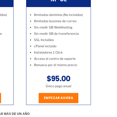
ídos)
Ilimitados dominios (No incluídos)
Ilimitados buzones de correo
Sin medir GB WebHosting
ia
Sin medir GB de transferencia
SSL Incluídos
cPanel incluído
Instaladores 1 Click
Acceso al centro de soporte
Renueva por el mismo precio
$95.00
Único pago anual
EMPEZAR AHORA
AR MÁS DE UN AÑO