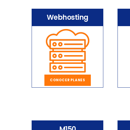
Webhosting
CONOCER PLANES
M150