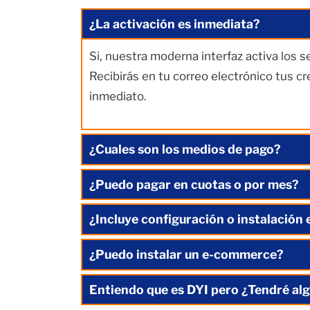
¿La activación es inmediata?
Si, nuestra moderna interfaz activa los 
Recibirás en tu correo electrónico tus c
inmediato.
¿Cuales son los medios de pago?
¿Puedo pagar en cuotas o por mes?
¿Incluye configuración o instalación 
¿Puedo instalar un e-commerce?
Entiendo que es DYI pero ¿Tendré alg