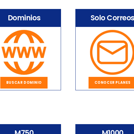
Dominios
Solo Correo
BUSCAR DOMINIO
CONOCER PLANES
M750
M1000