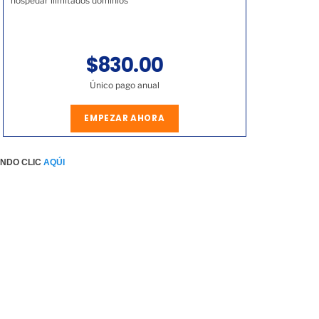
hospedar ilimitados dominios
$830.00
Único pago anual
EMPEZAR AHORA
ENDO CLIC
AQÚI