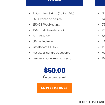
1 Dominio máximo (No incluído)
3 
25 Buzones de correo
50
150 GB WebHosting
7
150 GB de transferencia
75
SSL Incluídos
SS
cPanel incluído
cP
Instaladores 1 Click
In
Acceso al centro de soporte
Ac
Renueva por el mismo precio
Re
$50.00
Único pago anual
EMPEZAR AHORA
TODOS LOS PLANE