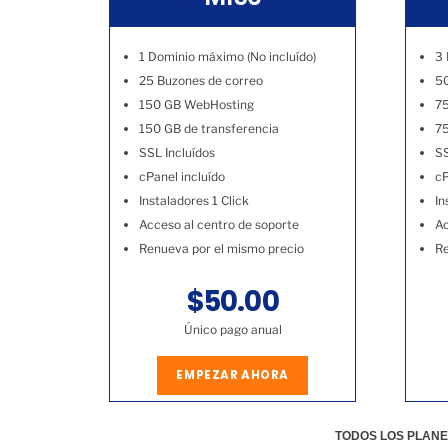
1 Dominio máximo (No incluído)
3 
25 Buzones de correo
50
150 GB WebHosting
7
150 GB de transferencia
75
SSL Incluídos
SS
cPanel incluído
cP
Instaladores 1 Click
In
Acceso al centro de soporte
Ac
Renueva por el mismo precio
Re
$50.00
Único pago anual
EMPEZAR AHORA
TODOS LOS PLANE