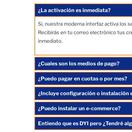
¿La activación es inmediata?
Si, nuestra moderna interfaz activa los 
Recibirás en tu correo electrónico tus c
inmediato.
¿Cuales son los medios de pago?
¿Puedo pagar en cuotas o por mes?
¿Incluye configuración o instalación 
¿Puedo instalar un e-commerce?
Entiendo que es DYI pero ¿Tendré alg