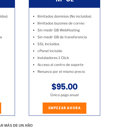
ídos)
Ilimitados dominios (No incluídos)
Ilimitados buzones de correo
Sin medir GB WebHosting
ia
Sin medir GB de transferencia
SSL Incluídos
cPanel incluído
Instaladores 1 Click
Acceso al centro de soporte
Renueva por el mismo precio
$95.00
Único pago anual
EMPEZAR AHORA
AR MÁS DE UN AÑO