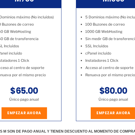
Dominios máximo (No incluídos)
5 Dominios máximo (No inclu
 Buzones de correo
100 Buzones de correo
50 GB WebHosting
1000 GB WebHosting
0 GB de transferencia
Sin medir GB de transferenc
L Incluídos
SSL Incluídos
anel incluído
cPanel incluído
staladores 1 Click
Instaladores 1 Click
ceso al centro de soporte
Acceso al centro de soporte
nueva por el mismo precio
Renueva por el mismo precio
$65.00
$80.00
Único pago anual
Único pago anual
EMPEZAR AHORA
EMPEZAR AHORA
S M SON DE PAGO ANUAL Y TIENEN DESCUENTO AL MOMENTO DE COMPR