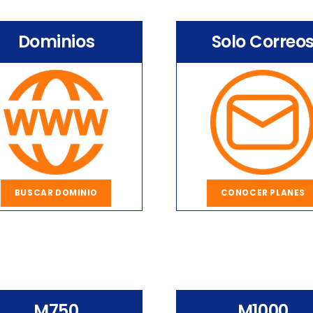
Dominios
Solo Correo
BUSCAR DOMINIO
CONOCER PLANES
M750
M1000