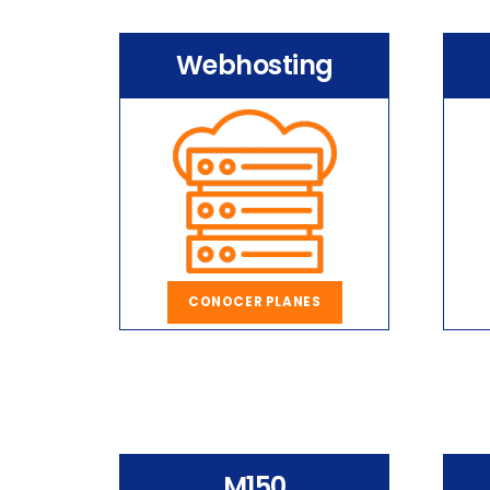
Webhosting
CONOCER PLANES
M150