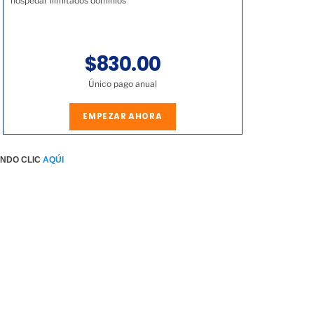
hospedar ilimitados dominios
$830.00
Único pago anual
EMPEZAR AHORA
ENDO CLIC
AQÚI