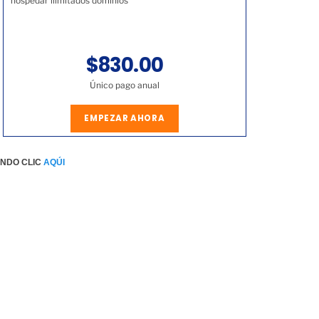
hospedar ilimitados dominios
$830.00
Único pago anual
EMPEZAR AHORA
ENDO CLIC
AQÚI