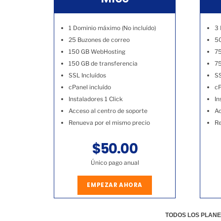
1 Dominio máximo (No incluído)
3 
25 Buzones de correo
50
150 GB WebHosting
7
150 GB de transferencia
75
SSL Incluídos
SS
cPanel incluído
cP
Instaladores 1 Click
In
Acceso al centro de soporte
Ac
Renueva por el mismo precio
Re
$50.00
Único pago anual
EMPEZAR AHORA
TODOS LOS PLANE