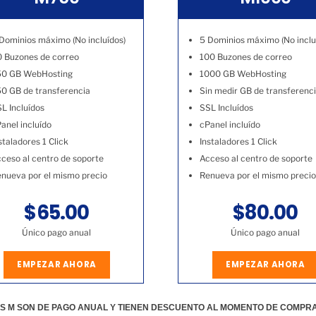
Dominios máximo (No incluídos)
5 Dominios máximo (No inclu
 Buzones de correo
100 Buzones de correo
50 GB WebHosting
1000 GB WebHosting
0 GB de transferencia
Sin medir GB de transferenc
L Incluídos
SSL Incluídos
anel incluído
cPanel incluído
staladores 1 Click
Instaladores 1 Click
ceso al centro de soporte
Acceso al centro de soporte
nueva por el mismo precio
Renueva por el mismo precio
$65.00
$80.00
Único pago anual
Único pago anual
EMPEZAR AHORA
EMPEZAR AHORA
S M SON DE PAGO ANUAL Y TIENEN DESCUENTO AL MOMENTO DE COMPR