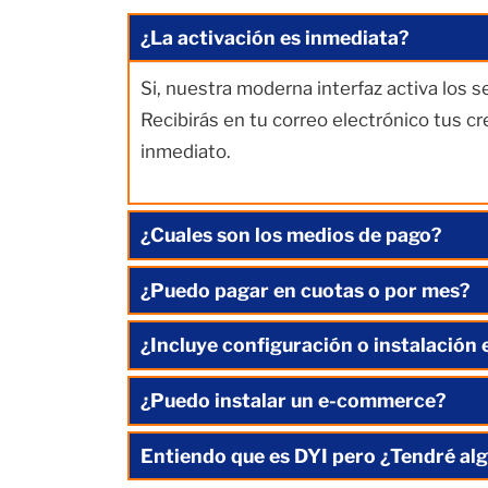
¿La activación es inmediata?
Si, nuestra moderna interfaz activa los 
Recibirás en tu correo electrónico tus c
inmediato.
¿Cuales son los medios de pago?
¿Puedo pagar en cuotas o por mes?
¿Incluye configuración o instalación 
¿Puedo instalar un e-commerce?
Entiendo que es DYI pero ¿Tendré alg