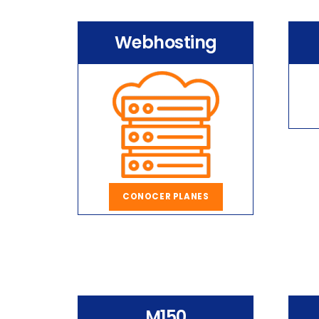
Webhosting
CONOCER PLANES
M150