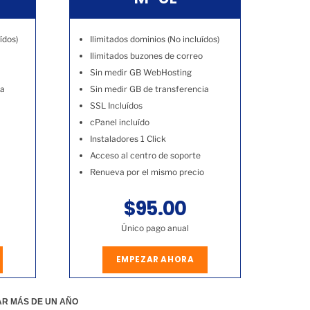
ídos)
Ilimitados dominios (No incluídos)
Ilimitados buzones de correo
Sin medir GB WebHosting
ia
Sin medir GB de transferencia
SSL Incluídos
cPanel incluído
Instaladores 1 Click
Acceso al centro de soporte
Renueva por el mismo precio
$95.00
Único pago anual
EMPEZAR AHORA
AR MÁS DE UN AÑO