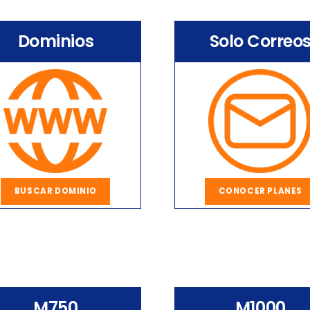
Dominios
Solo Correo
BUSCAR DOMINIO
CONOCER PLANES
M750
M1000