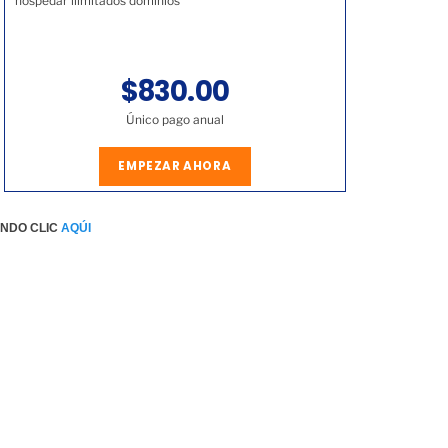
hospedar ilimitados dominios
$830.00
Único pago anual
EMPEZAR AHORA
ENDO CLIC
AQÚI