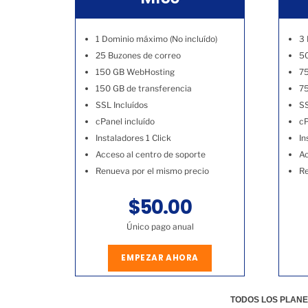
1 Dominio máximo (No incluído)
3 
25 Buzones de correo
50
150 GB WebHosting
7
150 GB de transferencia
75
SSL Incluídos
SS
cPanel incluído
cP
Instaladores 1 Click
In
Acceso al centro de soporte
Ac
Renueva por el mismo precio
Re
$50.00
Único pago anual
EMPEZAR AHORA
TODOS LOS PLANE