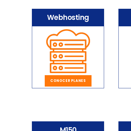
Webhosting
CONOCER PLANES
M150