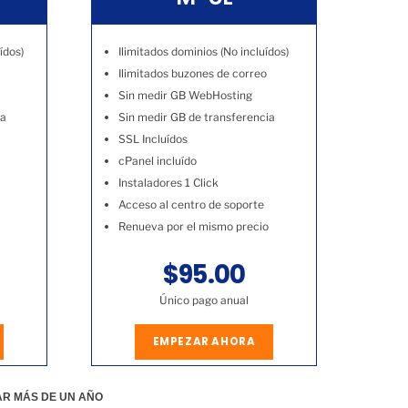
ídos)
Ilimitados dominios (No incluídos)
Ilimitados buzones de correo
Sin medir GB WebHosting
ia
Sin medir GB de transferencia
SSL Incluídos
cPanel incluído
Instaladores 1 Click
Acceso al centro de soporte
Renueva por el mismo precio
$95.00
Único pago anual
EMPEZAR AHORA
AR MÁS DE UN AÑO