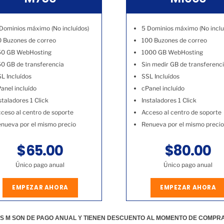
Dominios máximo (No incluídos)
5 Dominios máximo (No inclu
 Buzones de correo
100 Buzones de correo
50 GB WebHosting
1000 GB WebHosting
0 GB de transferencia
Sin medir GB de transferenc
L Incluídos
SSL Incluídos
anel incluído
cPanel incluído
staladores 1 Click
Instaladores 1 Click
ceso al centro de soporte
Acceso al centro de soporte
nueva por el mismo precio
Renueva por el mismo precio
$65.00
$80.00
Único pago anual
Único pago anual
EMPEZAR AHORA
EMPEZAR AHORA
S M SON DE PAGO ANUAL Y TIENEN DESCUENTO AL MOMENTO DE COMPR