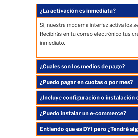
¿La activación es inmediata?
Si, nuestra moderna interfaz activa los 
Recibirás en tu correo electrónico tus c
inmediato.
¿Cuales son los medios de pago?
¿Puedo pagar en cuotas o por mes?
¿Incluye configuración o instalación 
¿Puedo instalar un e-commerce?
Entiendo que es DYI pero ¿Tendré alg