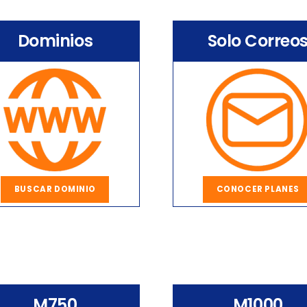
Dominios
Solo Correo
BUSCAR DOMINIO
CONOCER PLANES
M750
M1000