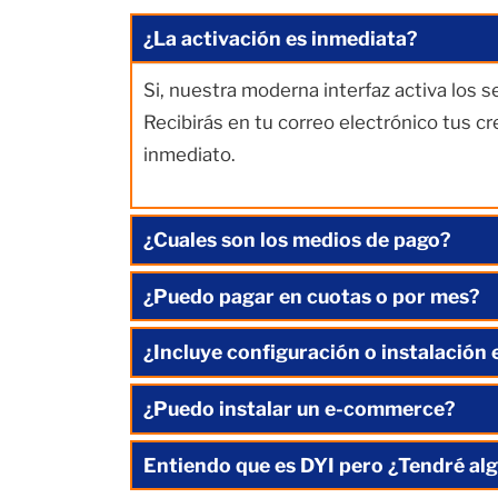
¿La activación es inmediata?
Si, nuestra moderna interfaz activa los 
Recibirás en tu correo electrónico tus c
inmediato.
¿Cuales son los medios de pago?
¿Puedo pagar en cuotas o por mes?
¿Incluye configuración o instalación 
¿Puedo instalar un e-commerce?
Entiendo que es DYI pero ¿Tendré alg