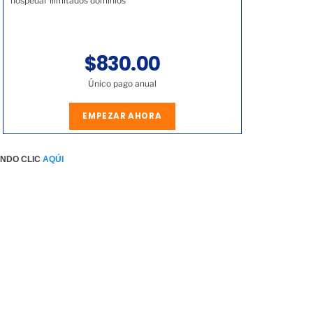
hospedar ilimitados dominios
$830.00
Único pago anual
EMPEZAR AHORA
ENDO CLIC
AQÚI