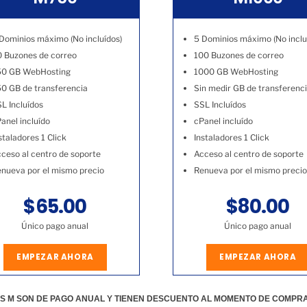
Dominios máximo (No incluídos)
5 Dominios máximo (No inclu
 Buzones de correo
100 Buzones de correo
50 GB WebHosting
1000 GB WebHosting
0 GB de transferencia
Sin medir GB de transferenc
L Incluídos
SSL Incluídos
anel incluído
cPanel incluído
staladores 1 Click
Instaladores 1 Click
ceso al centro de soporte
Acceso al centro de soporte
nueva por el mismo precio
Renueva por el mismo precio
$65.00
$80.00
Único pago anual
Único pago anual
EMPEZAR AHORA
EMPEZAR AHORA
S M SON DE PAGO ANUAL Y TIENEN DESCUENTO AL MOMENTO DE COMPR