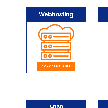
Webhosting
CONOCER PLANES
M150