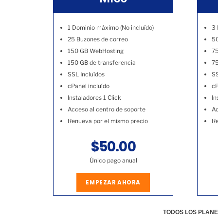
1 Dominio máximo (No incluído)
3 
25 Buzones de correo
50
150 GB WebHosting
7
150 GB de transferencia
75
SSL Incluídos
SS
cPanel incluído
cP
Instaladores 1 Click
In
Acceso al centro de soporte
Ac
Renueva por el mismo precio
Re
$50.00
Único pago anual
EMPEZAR AHORA
TODOS LOS PLANE