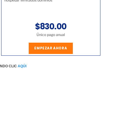
hospedar ilimitados dominios
$830.00
Único pago anual
EMPEZAR AHORA
ENDO CLIC
AQÚI