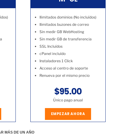
ídos)
Ilimitados dominios (No incluídos)
Ilimitados buzones de correo
Sin medir GB WebHosting
ia
Sin medir GB de transferencia
SSL Incluídos
cPanel incluído
Instaladores 1 Click
Acceso al centro de soporte
Renueva por el mismo precio
$95.00
Único pago anual
EMPEZAR AHORA
AR MÁS DE UN AÑO