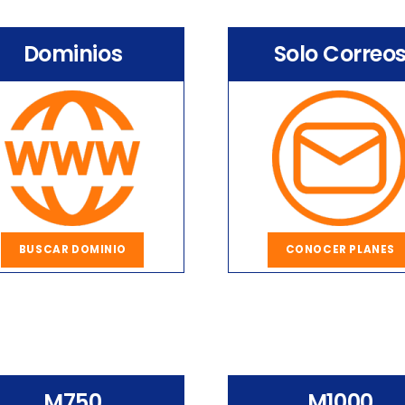
Dominios
Solo Correo
BUSCAR DOMINIO
CONOCER PLANES
M750
M1000