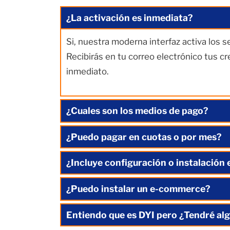
¿La activación es inmediata?
Si, nuestra moderna interfaz activa los 
Recibirás en tu correo electrónico tus c
inmediato.
¿Cuales son los medios de pago?
¿Puedo pagar en cuotas o por mes?
¿Incluye configuración o instalación 
¿Puedo instalar un e-commerce?
Entiendo que es DYI pero ¿Tendré alg