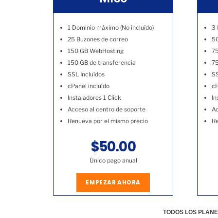
1 Dominio máximo (No incluído)
3 
25 Buzones de correo
50
150 GB WebHosting
7
150 GB de transferencia
75
SSL Incluídos
SS
cPanel incluído
cP
Instaladores 1 Click
In
Acceso al centro de soporte
Ac
Renueva por el mismo precio
Re
$50.00
Único pago anual
EMPEZAR AHORA
TODOS LOS PLANE