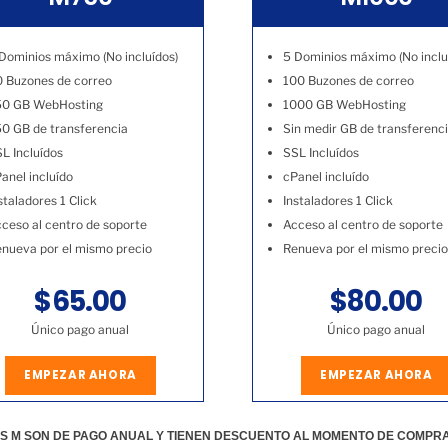
Dominios máximo (No incluídos)
5 Dominios máximo (No inclu
 Buzones de correo
100 Buzones de correo
50 GB WebHosting
1000 GB WebHosting
0 GB de transferencia
Sin medir GB de transferenc
L Incluídos
SSL Incluídos
anel incluído
cPanel incluído
staladores 1 Click
Instaladores 1 Click
ceso al centro de soporte
Acceso al centro de soporte
nueva por el mismo precio
Renueva por el mismo precio
$65.00
$80.00
Único pago anual
Único pago anual
EMPEZAR AHORA
EMPEZAR AHORA
S M SON DE PAGO ANUAL Y TIENEN DESCUENTO AL MOMENTO DE COMPR