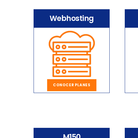
Webhosting
CONOCER PLANES
M150