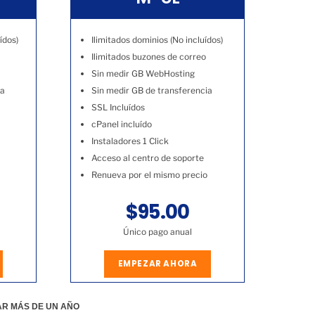
ídos)
Ilimitados dominios (No incluídos)
Ilimitados buzones de correo
Sin medir GB WebHosting
ia
Sin medir GB de transferencia
SSL Incluídos
cPanel incluído
Instaladores 1 Click
Acceso al centro de soporte
Renueva por el mismo precio
$95.00
Único pago anual
EMPEZAR AHORA
AR MÁS DE UN AÑO