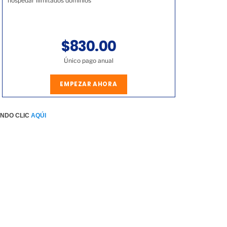
hospedar ilimitados dominios
$830.00
Único pago anual
EMPEZAR AHORA
ENDO CLIC
AQÚI