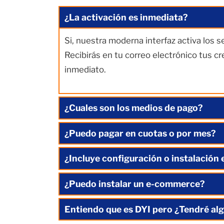
¿La activación es inmediata?
Si, nuestra moderna interfaz activa los 
Recibirás en tu correo electrónico tus c
inmediato.
¿Cuales son los medios de pago?
¿Puedo pagar en cuotas o por mes?
¿Incluye configuración o instalación 
¿Puedo instalar un e-commerce?
Entiendo que es DYI pero ¿Tendré alg