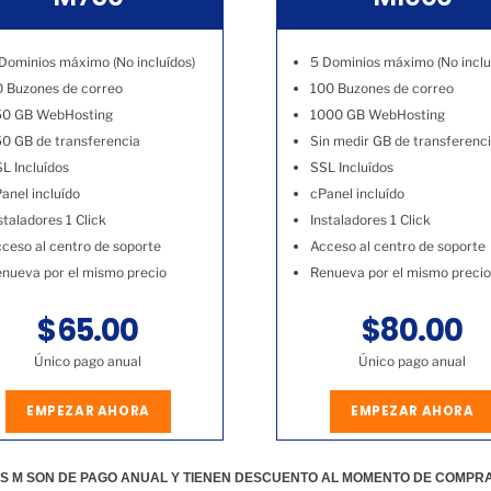
Dominios máximo (No incluídos)
5 Dominios máximo (No inclu
 Buzones de correo
100 Buzones de correo
50 GB WebHosting
1000 GB WebHosting
0 GB de transferencia
Sin medir GB de transferenc
L Incluídos
SSL Incluídos
anel incluído
cPanel incluído
staladores 1 Click
Instaladores 1 Click
ceso al centro de soporte
Acceso al centro de soporte
nueva por el mismo precio
Renueva por el mismo precio
$65.00
$80.00
Único pago anual
Único pago anual
EMPEZAR AHORA
EMPEZAR AHORA
S M SON DE PAGO ANUAL Y TIENEN DESCUENTO AL MOMENTO DE COMPR