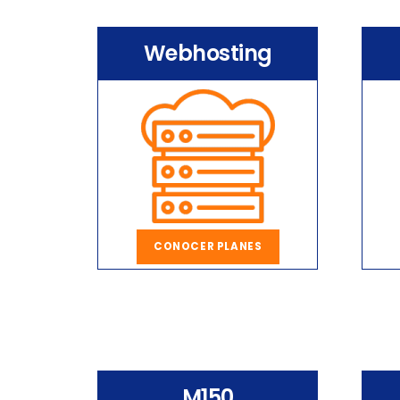
Webhosting
CONOCER PLANES
M150