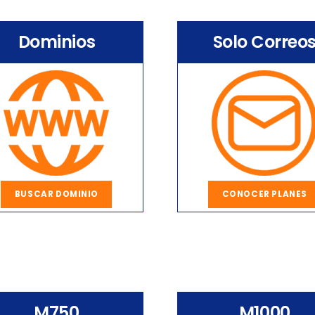
Dominios
Solo Correo
BUSCAR DOMINIO
CONOCER PLANES
M750
M1000