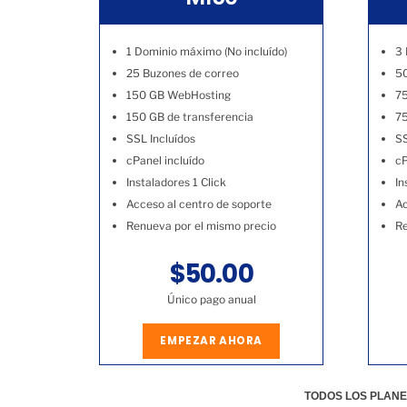
1 Dominio máximo (No incluído)
3 
25 Buzones de correo
50
150 GB WebHosting
7
150 GB de transferencia
75
SSL Incluídos
SS
cPanel incluído
cP
Instaladores 1 Click
In
Acceso al centro de soporte
Ac
Renueva por el mismo precio
Re
$50.00
Único pago anual
EMPEZAR AHORA
TODOS LOS PLANE