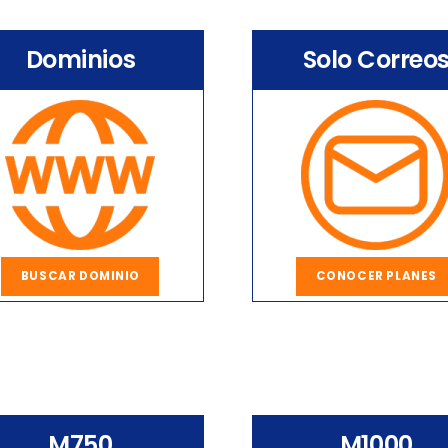
Dominios
Solo Correo
BUSCAR DOMINIO
CONOCER PLANES
M750
M1000