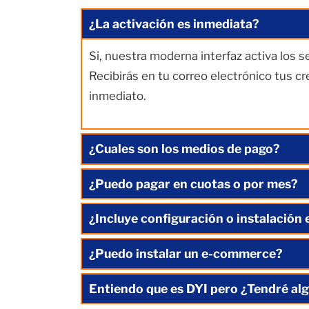
¿La activación es inmediata?
Si, nuestra moderna interfaz activa los 
Recibirás en tu correo electrónico tus c
inmediato.
¿Cuales son los medios de pago?
¿Puedo pagar en cuotas o por mes?
¿Incluye configuración o instalación 
¿Puedo instalar un e-commerce?
Entiendo que es DYI pero ¿Tendré alg