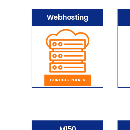
Webhosting
CONOCER PLANES
M150