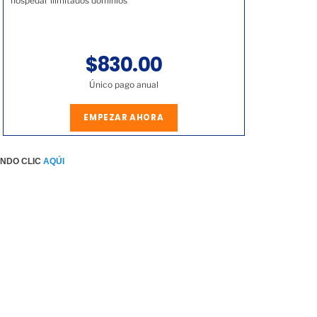
hospedar ilimitados dominios
$830.00
Único pago anual
EMPEZAR AHORA
ENDO CLIC
AQÚI