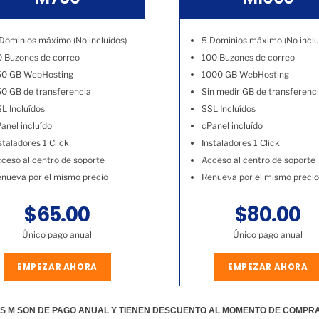
Dominios máximo (No incluídos)
5 Dominios máximo (No inclu
 Buzones de correo
100 Buzones de correo
50 GB WebHosting
1000 GB WebHosting
0 GB de transferencia
Sin medir GB de transferenc
L Incluídos
SSL Incluídos
anel incluído
cPanel incluído
staladores 1 Click
Instaladores 1 Click
ceso al centro de soporte
Acceso al centro de soporte
nueva por el mismo precio
Renueva por el mismo precio
$65.00
$80.00
Único pago anual
Único pago anual
EMPEZAR AHORA
EMPEZAR AHORA
S M SON DE PAGO ANUAL Y TIENEN DESCUENTO AL MOMENTO DE COMPR