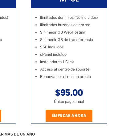
ídos)
Ilimitados dominios (No incluídos)
Ilimitados buzones de correo
Sin medir GB WebHosting
ia
Sin medir GB de transferencia
SSL Incluídos
cPanel incluído
Instaladores 1 Click
Acceso al centro de soporte
Renueva por el mismo precio
$95.00
Único pago anual
EMPEZAR AHORA
AR MÁS DE UN AÑO