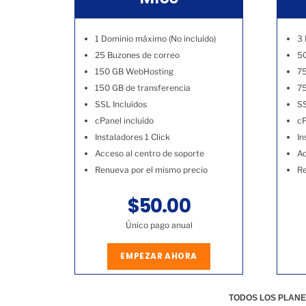
1 Dominio máximo (No incluído)
3 
25 Buzones de correo
50
150 GB WebHosting
7
150 GB de transferencia
75
SSL Incluídos
SS
cPanel incluído
cP
Instaladores 1 Click
In
Acceso al centro de soporte
Ac
Renueva por el mismo precio
Re
$50.00
Único pago anual
EMPEZAR AHORA
TODOS LOS PLANE