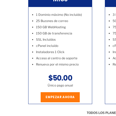
1 Dominio máximo (No incluído)
3 
25 Buzones de correo
50
150 GB WebHosting
7
150 GB de transferencia
75
SSL Incluídos
SS
cPanel incluído
cP
Instaladores 1 Click
In
Acceso al centro de soporte
Ac
Renueva por el mismo precio
Re
$50.00
Único pago anual
EMPEZAR AHORA
TODOS LOS PLANE