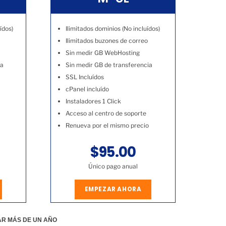
ídos)
Ilimitados dominios (No incluídos)
Ilimitados buzones de correo
Sin medir GB WebHosting
ia
Sin medir GB de transferencia
SSL Incluídos
cPanel incluído
Instaladores 1 Click
Acceso al centro de soporte
Renueva por el mismo precio
$95.00
Único pago anual
EMPEZAR AHORA
AR MÁS DE UN AÑO