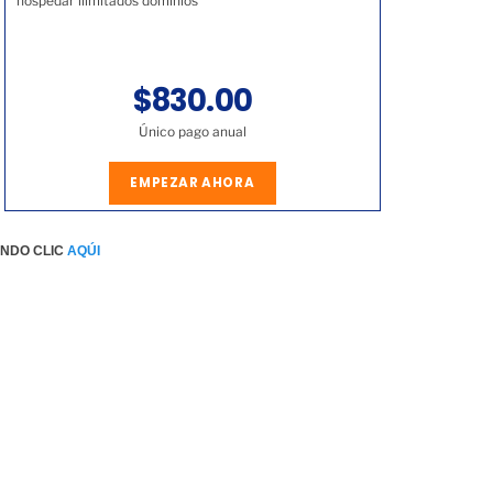
hospedar ilimitados dominios
$830.00
Único pago anual
EMPEZAR AHORA
ENDO CLIC
AQÚI