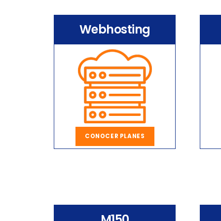
Webhosting
CONOCER PLANES
M150