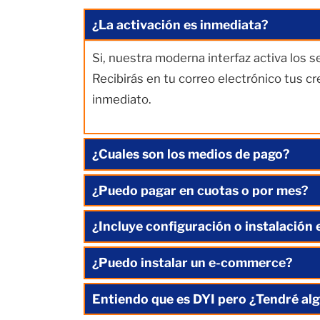
¿La activación es inmediata?
Si, nuestra moderna interfaz activa los 
Recibirás en tu correo electrónico tus c
inmediato.
¿Cuales son los medios de pago?
¿Puedo pagar en cuotas o por mes?
¿Incluye configuración o instalación 
¿Puedo instalar un e-commerce?
Entiendo que es DYI pero ¿Tendré alg