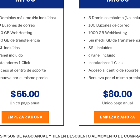
Dominios máximo (No incluídos)
5 Dominios máximo (No inclu
 Buzones de correo
100 Buzones de correo
50 GB WebHosting
1000 GB WebHosting
0 GB de transferencia
Sin medir GB de transferenc
L Incluídos
SSL Incluídos
anel incluído
cPanel incluído
staladores 1 Click
Instaladores 1 Click
ceso al centro de soporte
Acceso al centro de soporte
nueva por el mismo precio
Renueva por el mismo precio
$65.00
$80.00
Único pago anual
Único pago anual
EMPEZAR AHORA
EMPEZAR AHORA
S M SON DE PAGO ANUAL Y TIENEN DESCUENTO AL MOMENTO DE COMPR