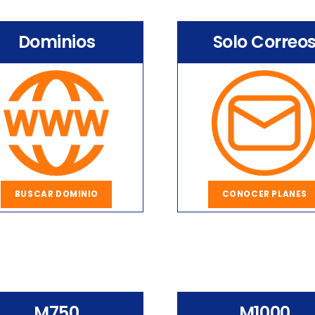
Dominios
Solo Correo
BUSCAR DOMINIO
CONOCER PLANES
M750
M1000