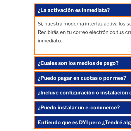
¿La activación es inmediata?
Si, nuestra moderna interfaz activa los 
Recibirás en tu correo electrónico tus c
inmediato.
¿Cuales son los medios de pago?
¿Puedo pagar en cuotas o por mes?
¿Incluye configuración o instalación 
¿Puedo instalar un e-commerce?
Entiendo que es DYI pero ¿Tendré alg