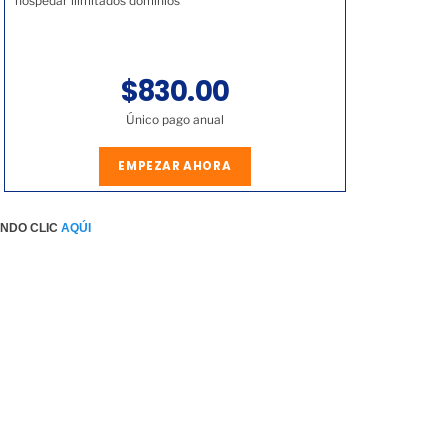
hospedar ilimitados dominios
$830.00
Único pago anual
EMPEZAR AHORA
ENDO CLIC
AQÚI