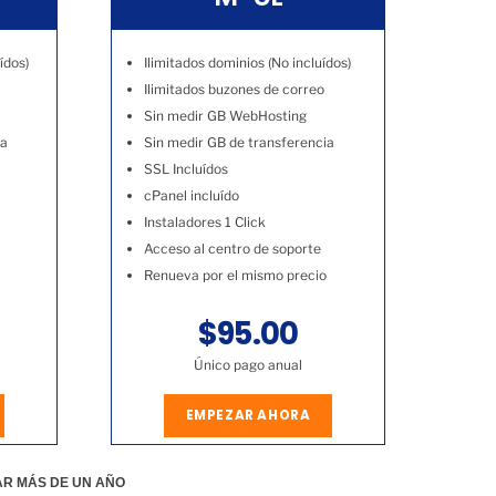
ídos)
Ilimitados dominios (No incluídos)
Ilimitados buzones de correo
Sin medir GB WebHosting
ia
Sin medir GB de transferencia
SSL Incluídos
cPanel incluído
Instaladores 1 Click
Acceso al centro de soporte
Renueva por el mismo precio
$95.00
Único pago anual
EMPEZAR AHORA
AR MÁS DE UN AÑO