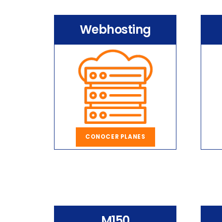
Webhosting
CONOCER PLANES
M150