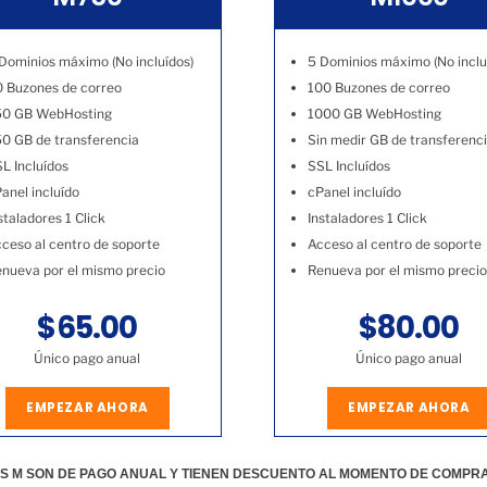
Dominios máximo (No incluídos)
5 Dominios máximo (No inclu
 Buzones de correo
100 Buzones de correo
50 GB WebHosting
1000 GB WebHosting
0 GB de transferencia
Sin medir GB de transferenc
L Incluídos
SSL Incluídos
anel incluído
cPanel incluído
staladores 1 Click
Instaladores 1 Click
ceso al centro de soporte
Acceso al centro de soporte
nueva por el mismo precio
Renueva por el mismo precio
$65.00
$80.00
Único pago anual
Único pago anual
EMPEZAR AHORA
EMPEZAR AHORA
S M SON DE PAGO ANUAL Y TIENEN DESCUENTO AL MOMENTO DE COMPR