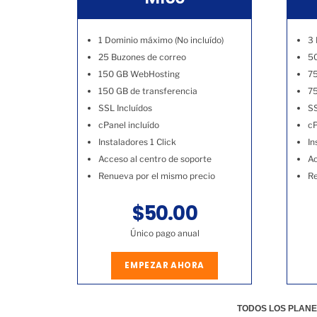
1 Dominio máximo (No incluído)
3 
25 Buzones de correo
50
150 GB WebHosting
7
150 GB de transferencia
75
SSL Incluídos
SS
cPanel incluído
cP
Instaladores 1 Click
In
Acceso al centro de soporte
Ac
Renueva por el mismo precio
Re
$50.00
Único pago anual
EMPEZAR AHORA
TODOS LOS PLANE