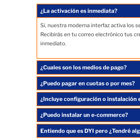
¿La activación es inmediata?
Si, nuestra moderna interfaz activa los 
Recibirás en tu correo electrónico tus c
inmediato.
¿Cuales son los medios de pago?
¿Puedo pagar en cuotas o por mes?
¿Incluye configuración o instalación 
¿Puedo instalar un e-commerce?
Entiendo que es DYI pero ¿Tendré alg