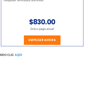
hospedar ilimitados dominios
$830.00
Único pago anual
EMPEZAR AHORA
ENDO CLIC
AQÚI