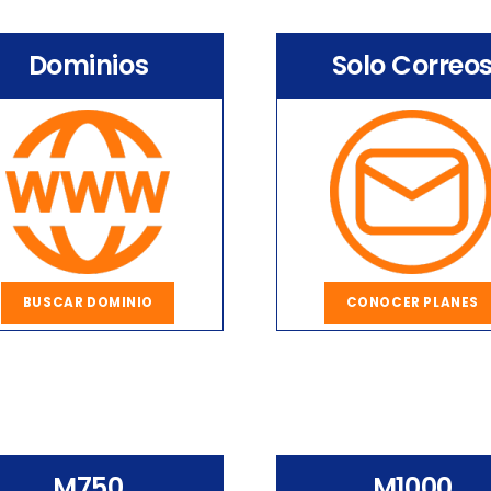
Dominios
Solo Correo
BUSCAR DOMINIO
CONOCER PLANES
M750
M1000