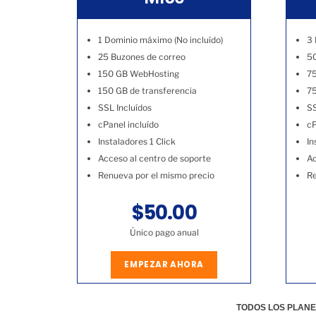
1 Dominio máximo (No incluído)
3 
25 Buzones de correo
50
150 GB WebHosting
7
150 GB de transferencia
75
SSL Incluídos
SS
cPanel incluído
cP
Instaladores 1 Click
In
Acceso al centro de soporte
Ac
Renueva por el mismo precio
Re
$50.00
Único pago anual
EMPEZAR AHORA
TODOS LOS PLANE