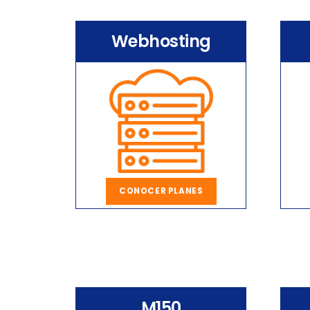
Webhosting
CONOCER PLANES
M150