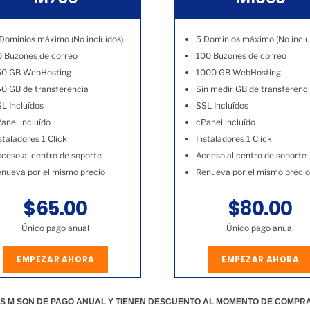
Dominios máximo (No incluídos)
5 Dominios máximo (No inclu
 Buzones de correo
100 Buzones de correo
50 GB WebHosting
1000 GB WebHosting
0 GB de transferencia
Sin medir GB de transferenc
L Incluídos
SSL Incluídos
anel incluído
cPanel incluído
staladores 1 Click
Instaladores 1 Click
ceso al centro de soporte
Acceso al centro de soporte
nueva por el mismo precio
Renueva por el mismo precio
$65.00
$80.00
Único pago anual
Único pago anual
EMPEZAR AHORA
EMPEZAR AHORA
S M SON DE PAGO ANUAL Y TIENEN DESCUENTO AL MOMENTO DE COMPR