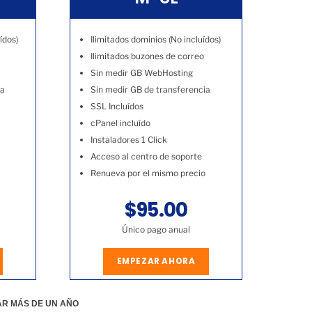
ídos)
Ilimitados dominios (No incluídos)
Ilimitados buzones de correo
Sin medir GB WebHosting
ia
Sin medir GB de transferencia
SSL Incluídos
cPanel incluído
Instaladores 1 Click
Acceso al centro de soporte
Renueva por el mismo precio
$95.00
Único pago anual
EMPEZAR AHORA
AR MÁS DE UN AÑO